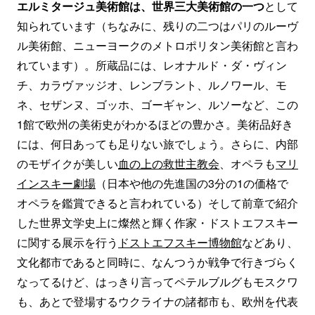
エルミタージュ美術館は、世界三大美術館の一つ
として
知られています（ちなみに、残りの二つはパリのルーヴ
ル美術館、ニューヨークのメトロポリタン美術館と言わ
れています）。所蔵品には、レオナルド・ダ・ヴィン
チ、カラヴァッジオ、レンブラント、ルノワール、モ
ネ、セザンヌ、ゴッホ、ゴーギャン、ルソーなど、この
1館で欧州の美術史がわかるほどの豊かさ。美術品好き
には、何日あっても足りない旅でしょう。さらに、内部
のモザイクが美しい
血の上の救世主教会
、オペラも
マリ
インスキー劇場
（日本や他の先進国の3分の1の価格で
オペラを鑑賞できると言われている）そして前章で紹介
した世界文学史上に燦然と輝く作家・ドストエフスキー
に関する展示を行う
ドストエフスキー博物館
などあり、
文化都市であると同時に、なんつうか戦争で行きづらく
なってるけど、はっきり言ってペテルブルグもモスクワ
も、あとで登場するウクライナの諸都市も、欧州を代表