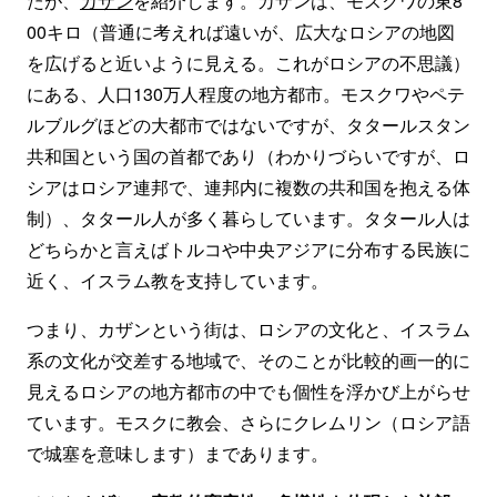
たが、
カザン
を紹介します。カザンは、モスクワの東8
00キロ（普通に考えれば遠いが、広大なロシアの地図
を広げると近いように見える。これがロシアの不思議）
にある、人口130万人程度の地方都市。モスクワやペテ
ルブルグほどの大都市ではないですが、タタールスタン
共和国という国の首都であり（わかりづらいですが、ロ
シアはロシア連邦で、連邦内に複数の共和国を抱える体
制）、タタール人が多く暮らしています。タタール人は
どちらかと言えばトルコや中央アジアに分布する民族に
近く、イスラム教を支持しています。
つまり、カザンという街は、ロシアの文化と、イスラム
系の文化が交差する地域で、そのことが比較的画一的に
見えるロシアの地方都市の中でも個性を浮かび上がらせ
ています。モスクに教会、さらにクレムリン（ロシア語
で城塞を意味します）まであります。