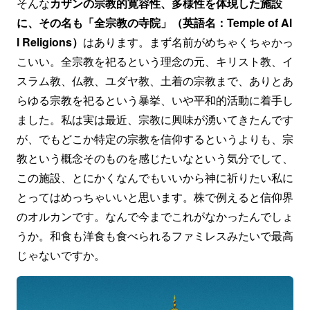
そんな
カザンの宗教的寛容性、多様性を体現した施設
に、その名も「全宗教の寺院」（英語名：Temple of Al
l Religions）
はあります。まず名前がめちゃくちゃかっ
こいい。全宗教を祀るという理念の元、キリスト教、イ
スラム教、仏教、ユダヤ教、土着の宗教まで、ありとあ
らゆる宗教を祀るという暴挙、いや平和的活動に着手し
ました。私は実は最近、宗教に興味が湧いてきたんです
が、でもどこか特定の宗教を信仰するというよりも、宗
教という概念そのものを感じたいなという気分でして、
この施設、とにかくなんでもいいから神に祈りたい私に
とってはめっちゃいいと思います。株で例えると信仰界
のオルカンです。なんで今までこれがなかったんでしょ
うか。和食も洋食も食べられるファミレスみたいで最高
じゃないですか。