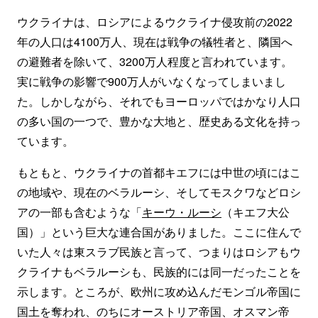
ウクライナは、ロシアによるウクライナ侵攻前の2022
年の人口は4100万人、現在は戦争の犠牲者と、隣国へ
の避難者を除いて、3200万人程度と言われています。
実に戦争の影響で900万人がいなくなってしまいまし
た。しかしながら、それでもヨーロッパではかなり人口
の多い国の一つで、豊かな大地と、歴史ある文化を持っ
ています。
もともと、ウクライナの首都キエフには中世の頃にはこ
の地域や、現在のベラルーシ、そしてモスクワなどロシ
アの一部も含むような「
キーウ・ルーシ
（キエフ大公
国）」という巨大な連合国がありました。ここに住んで
いた人々は東スラブ民族と言って、つまりはロシアもウ
クライナもベラルーシも、民族的には同一だったことを
示します。ところが、欧州に攻め込んだモンゴル帝国に
国土を奪われ、のちにオーストリア帝国、オスマン帝