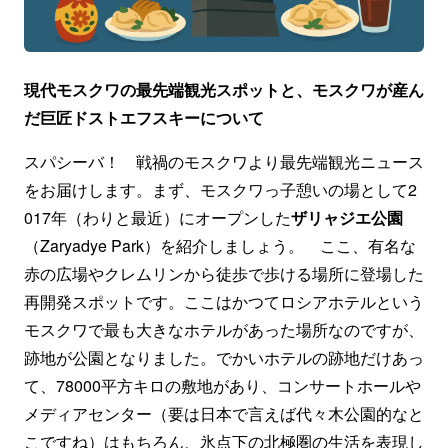
現代モスクワの最先端観光スポットと、モスクワが産ん
だ巨匠ドストエフスキーについて
スパシーバ！ 戦禍のモスクワより最先端観光ニュース
をお届けします。まず、モスクワっ子憩いの場として2
017年（わりと最近）にオープンした
ザリャジエ公園
（Zaryadye Park）を紹介しましょう。 ここ、有名な
赤の広場やクレムリンから徒歩で歩ける場所に登場した
再開発スポットです。ここはかつてロシアホテルという
モスクワで最も大きなホテルがあった場所なのですが、
跡地が公園となりました。でかいホテルの跡地だけあっ
て、78000平方キロの敷地があり、コンサートホールや
メディアセンター（要は日本で言えば代々木公園的なと
こですね）はもちろん、氷点下の北極圏の生活を表現し