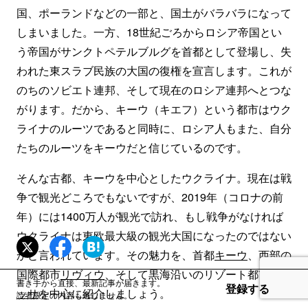
国、ポーランドなどの一部と、国土がバラバラになって
しまいました。一方、18世紀ごろからロシア帝国とい
う帝国がサンクトペテルブルグを首都として登場し、失
われた東スラブ民族の大国の復権を宣言します。これが
のちのソビエト連邦、そして現在のロシア連邦へとつな
がります。だから、キーウ（キエフ）という都市はウク
ライナのルーツであると同時に、ロシア人もまた、自分
たちのルーツをキーウだと信じているのです。
そんな古都、キーウを中心としたウクライナ。現在は戦
争で観光どころでもないですが、2019年（コロナの前
年）には1400万人が観光で訪れ、もし戦争がなければ
ウクライナは東欧最大級の観光大国になったのではない
かと言われています。その魅力を、首都
キーウ
、西部の
国際都市
リヴィウ
、そして黒海沿いのリゾート都市
オデ
書き手から直接、最新記事が届きます。
登録する
ッサ
を中心に紹介しましょう。
読者限定の内容も逃しません。