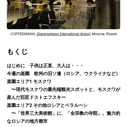
COFFEEMANIA,
Sheremetyevo International Airport,
Moscow, Russia
もくじ
はじめに 子供は正直、大人は・・・
今週の楽園 欧州の旧ソ連（ロシア、ウクライナなど）
楽園エリア1 モスクワ
〜現代モスクワの最先端観光スポットと、モスクワが
産んだ巨匠ドストエフスキー
楽園エリア2 その他ロシアとベラルーシ
〜
「世界三大美術館」に、「全宗教の寺院」。魅力的
なロシアの地方都市