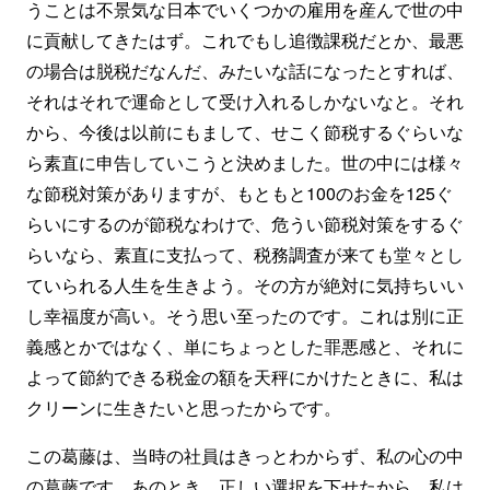
うことは不景気な日本でいくつかの雇用を産んで世の中
に貢献してきたはず。これでもし追徴課税だとか、最悪
の場合は脱税だなんだ、みたいな話になったとすれば、
それはそれで運命として受け入れるしかないなと。それ
から、今後は以前にもまして、せこく節税するぐらいな
ら素直に申告していこうと決めました。世の中には様々
な節税対策がありますが、もともと100のお金を125ぐ
らいにするのが節税なわけで、危うい節税対策をするぐ
らいなら、素直に支払って、税務調査が来ても堂々とし
ていられる人生を生きよう。その方が絶対に気持ちいい
し幸福度が高い。そう思い至ったのです。これは別に正
義感とかではなく、単にちょっとした罪悪感と、それに
よって節約できる税金の額を天秤にかけたときに、私は
クリーンに生きたいと思ったからです。
この葛藤は、当時の社員はきっとわからず、私の心の中
の葛藤です。あのとき、正しい選択を下せたから、私は