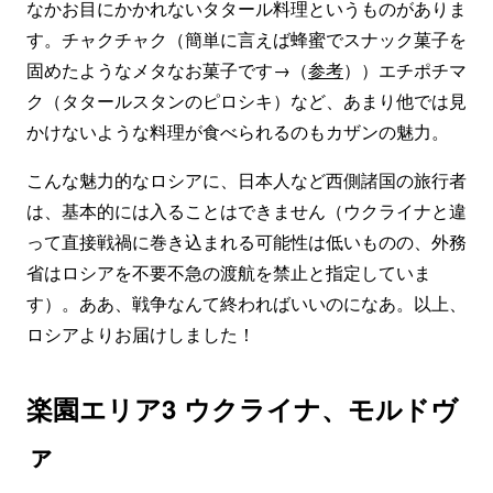
なかお目にかかれないタタール料理というものがありま
す。チャクチャク（簡単に言えば蜂蜜でスナック菓子を
固めたようなメタなお菓子です→（
参考
））エチポチマ
ク（タタールスタンのピロシキ）など、あまり他では見
かけないような料理が食べられるのもカザンの魅力。
こんな魅力的なロシアに、日本人など西側諸国の旅行者
は、基本的には入ることはできません（ウクライナと違
って直接戦禍に巻き込まれる可能性は低いものの、外務
省はロシアを不要不急の渡航を禁止と指定していま
す）。ああ、戦争なんて終わればいいのになあ。以上、
ロシアよりお届けしました！
楽園エリア3 ウクライナ、モルドヴ
ァ