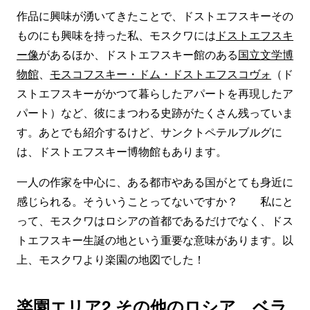
作品に興味が湧いてきたことで、ドストエフスキーその
ものにも興味を持った私、モスクワには
ドストエフスキ
ー像
があるほか、ドストエフスキー館のある
国立文学博
物館
、
モスコフスキー・ドム・ドストエフスコヴォ
（ド
ストエフスキーがかつて暮らしたアパートを再現したア
パート）など、彼にまつわる史跡がたくさん残っていま
す。あとでも紹介するけど、サンクトペテルブルグに
は、ドストエフスキー博物館もあります。
一人の作家を中心に、ある都市やある国がとても身近に
感じられる。そういうことってないですか？ 私にと
って、モスクワはロシアの首都であるだけでなく、ドス
トエフスキー生誕の地という重要な意味があります。以
上、モスクワより楽園の地図でした！
楽園エリア2 その他のロシア、ベラ