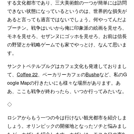
する文化都市であり、三大美術館の一つが簡単には訪問
できない状態になっているというのは、世界的な損失が
あると言っても過言ではないでしょう。何やってんだよ
プーチン。戦争はいいから俺に印象派の絵画を見せろ、
モネを見せろ、セザンヌにゴッホを見せろ、お前は信長
の野望とか戦略ゲームでも家でやっとけ、なんて思いま
す。
サンクトペテルブルグはカフェ文化も発達しておりまし
て、
Coffee 22
、ベーカリーカフェの
Bushe
など、私のG
oogle Mapの行きたいにも様々な場所があります。あ
あ、ここも戦争が終わったら、いつか行ってみたいな。
◇
ロシアからもう一つの今は行けない観光都市を紹介しま
しょう。オリンピックの開催地となったソチと悩みまし