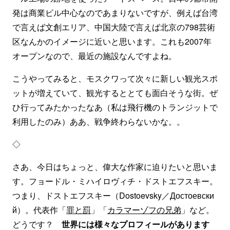
発は商業ビル中心なのであまりないですが、例えば台湾
で言えば文創エリア、中国大陸で言えば北京の798芸術
区なんかのイメージに近いと思います。これも2007年
オープンなので、最近の施設なんですよね。
こうやってみると、モスクワって次々に新しい観光スポ
ットが増えていて、観光するととても面白そうな街。ぜ
ひ行ってみたかったなあ（私は飛行機のトランジットで
利用したのみ）ああ、戦争終わらないかな。。
◇
さあ、今日はちょっと、偉大な作家に迫りたいと思いま
す。フョードル・ミハイロヴィチ・ドストエフスキー。
つまり、ドストエフスキー（Dostoevsky／Достоевски
й）。代表作「
罪と罰
」「
カラマーゾフの兄弟
」など。
どうです？
世界には様々なプロフィールがあります