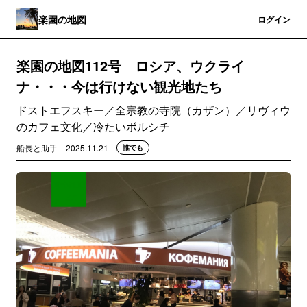
楽園の地図
登録
ログイン
楽園の地図112号 ロシア、ウクライ
ナ・・・今は行けない観光地たち
ドストエフスキー／全宗教の寺院（カザン）／リヴィウ
のカフェ文化／冷たいボルシチ
船長と助手
2025.11.21
誰でも