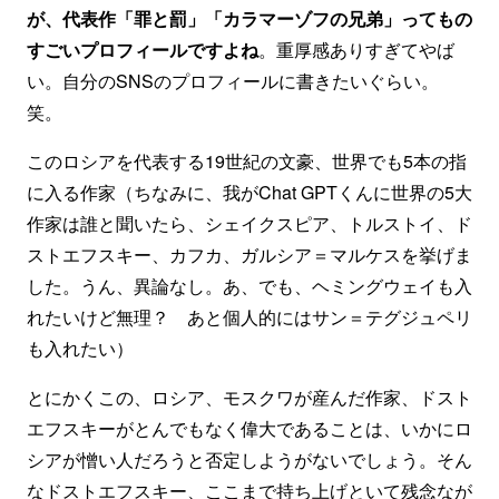
が、代表作「罪と罰」「カラマーゾフの兄弟」ってもの
すごいプロフィールですよね
。重厚感ありすぎてやば
い。自分のSNSのプロフィールに書きたいぐらい。
笑。
このロシアを代表する19世紀の文豪、世界でも5本の指
に入る作家（ちなみに、我がChat GPTくんに世界の5大
作家は誰と聞いたら、シェイクスピア、トルストイ、ド
ストエフスキー、カフカ、ガルシア＝マルケスを挙げま
した。うん、異論なし。あ、でも、ヘミングウェイも入
れたいけど無理？ あと個人的にはサン＝テグジュペリ
も入れたい）
とにかくこの、ロシア、モスクワが産んだ作家、ドスト
エフスキーがとんでもなく偉大であることは、いかにロ
シアが憎い人だろうと否定しようがないでしょう。そん
なドストエフスキー、ここまで持ち上げといて残念なが