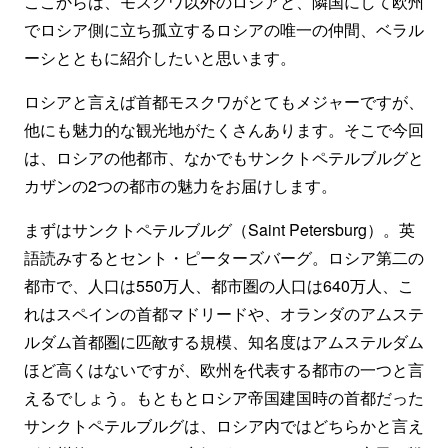
ここからは、モスクワ以外のロシアと、隣国にして欧州
でロシア側に立ち孤立するロシアの唯一の仲間、ベラル
ーシとともに紹介したいと思います。
ロシアと言えば首都モスクワがとてもメジャーですが、
他にも魅力的な観光地がたくさんあります。そこで今回
は、ロシアの他都市、なかでもサンクトペテルブルグと
カザンの2つの都市の魅力をお届けします。
まずはサンクトペテルブルグ（Saint Petersburg）。英
語読みするとセント・ピーターズバーグ。ロシア第二の
都市で、人口は550万人、都市圏の人口は640万人、こ
れはスペインの首都マドリードや、オランダのアムステ
ルダム首都圏に匹敵する規模、知名度はアムステルダム
ほど高くはないですが、欧州を代表する都市の一つと言
えるでしょう。もともとロシア帝国建国時の首都だった
サンクトペテルブルグは、ロシア内ではどちらかと言え