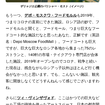
ザリャジエ公園のパリシャー・モスト（イメージ）
もう一つ、
デポ・モスクワ・フードモルル
も2019年、
つまりコロナの直前にできた施設。ロシア語の妙で、フ
ードモルルと聞くと、フードモール、つまり巨大なフー
ドコート的な施設だなと思ったあなた、正解です（英語
名：Depo Moscow FoodMall ）。フードコートも巨大
ですが、巨大な巨大なロシア各地から集まった75のレ
ストランと、140軒の市場・テイクアウト専門店が合体
した施設。2019年オープンなのでコロナ、戦争と続い
た現在は、残念ながらロシアっ子以外はほとんど行く機
会がなかったと思います。でも、こんないい施設、観光
客に開放しなくてどうすんねんって感じでございますわ
ね。
さらに
ツィ・ヴィンザヴォド
。ここはかつての巨大なビ
ール工場の跡地を使ったアートスペース。日本の都市開