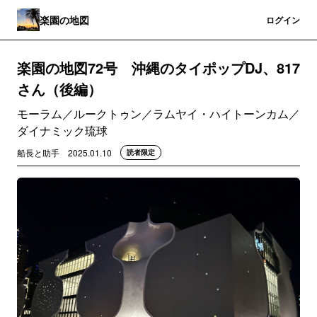
楽園の地図
登録
ログイン
楽園の地図72号 沖縄のタイポップDJ、817
さん（後編）
モーラム／ルークトゥン／ラムヤイ・ハイトーンカム／
ダイナミック琉球
船長と助手
2025.01.10
読者限定