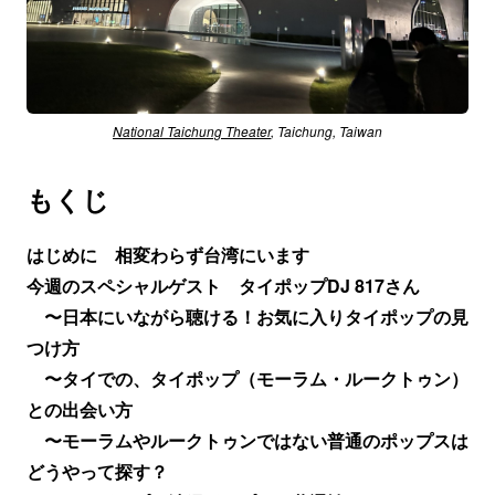
National Taichung Theater
, Taichung, Taiwan
もくじ
はじめに 相変わらず台湾にいます
今週のスペシャルゲスト タイポップDJ 817さん
〜日本にいながら聴ける！お気に入りタイポップの見
つけ方
〜タイでの、タイポップ（モーラム・ルークトゥン）
との出会い方
〜モーラムやルークトゥンではない普通のポップスは
どうやって探す？