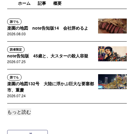
ホーム
記事
概要
誰でも
楽園の地図 note告知版14 会社辞めるよ
2026.08.03
読者限定
note告知版 45歳と、大スターの殺人容疑
2026.07.25
誰でも
楽園の地図132号 大陸に浮かぶ巨大な要塞都
市、重慶
2026.07.24
もっと読む
誰でも
楽園の地図131号 「裏」上海。上海には表と裏
がある
2026.07.10