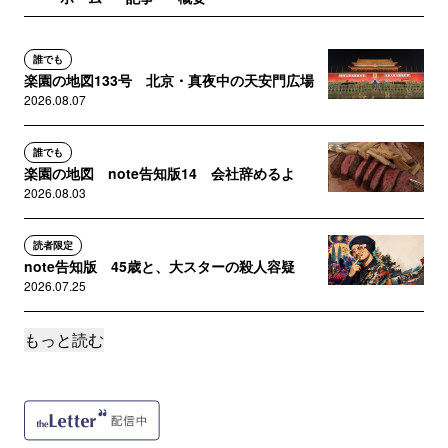
誰でも
楽園の地図133号 北京・真夜中の天安門広場
2026.08.07
誰でも
楽園の地図 note告知版14 会社辞めるよ
2026.08.03
読者限定
note告知版 45歳と、大スターの殺人容疑
2026.07.25
もっと読む
誰でも
楽園の地図132号 大陸に浮かぶ巨大な要塞都
市、重慶
2026.07.24