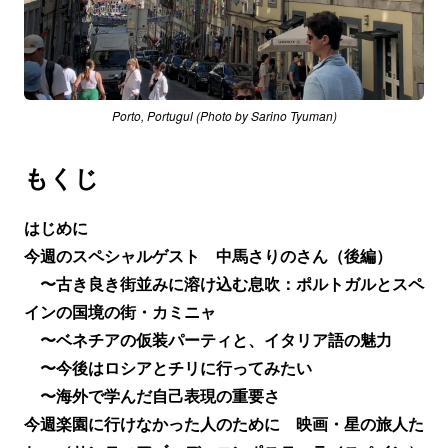
Porto, Portugul (Photo by Sarino Tyuman)
もくじ
はじめに
今週のスペシャルゲスト 中馬さりのさん（後編）
〜古き良き街並みに溶け込む息吹：ポルトガルとスペ
インの国境の街・カミニャ
〜ベネチアの仮装パーティと、イタリア語の魅力
〜今後はロシアとチリに行ってみたい
〜海外で学んだ自己表現の重要さ
今週楽園に行けなかった人のために 映画・星の旅人た