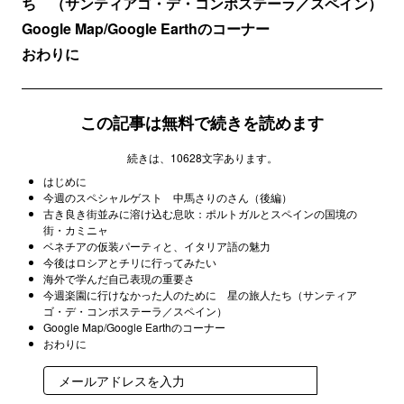
ち （サンティアゴ・デ・コンポステーラ／スペイン）
Google Map/Google Earthのコーナー
おわりに
この記事は無料で続きを読めます
続きは、10628文字あります。
はじめに
今週のスペシャルゲスト 中馬さりのさん（後編）
古き良き街並みに溶け込む息吹：ポルトガルとスペインの国境の
街・カミニャ
ベネチアの仮装パーティと、イタリア語の魅力
今後はロシアとチリに行ってみたい
海外で学んだ自己表現の重要さ
今週楽園に行けなかった人のために 星の旅人たち（サンティア
ゴ・デ・コンポステーラ／スペイン）
Google Map/Google Earthのコーナー
おわりに
登録